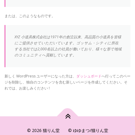
または、このようなものです。
XYZ 小道具株式会社は1971年の創立以来、高品質の小道具を皆様
にご提供させていただいています。ゴッサム・シティに所在
する当社では2,000名以上の社員が働いており、様々な形で地域
のコミュニティへ貢献しています。
新しく WordPress ユーザーになった方は、
ダッシュボード
へ行ってこのペー
ジを削除し、独自のコンテンツを含む新しいページを作成してください。そ
れでは、お楽しみください !
© 2026 猫りん堂 © ゆゆまつ/猫りん堂