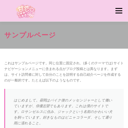
コ
ン
メニュー
テ
ン
ツ
へ
猫りん堂HP TOPへ
猫りん堂 特集ページ一覧へ
サンプルページ
ス
キ
ッ
プ
これはサンプルページです。同じ位置に固定され、(多くのテーマでは) サイト
ナビゲーションメニューに含まれる点がブログ投稿とは異なります。まず
は、サイト訪問者に対して自分のことを説明する自己紹介ページを作成する
のが一般的です。たとえば以下のようなものです。
はじめまして。昼間はバイク便のメッセンジャーとして働い
ていますが、俳優志望でもあります。これは僕のサイトで
す。ロサンゼルスに住み、ジャックという名前のかわいい犬
を飼っています。好きなものはピニャコラーダ、そして通り
雨に濡れること。